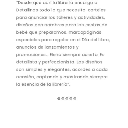
fía.
“Desde que abrí la librería encargo a
“En
el
Detallinos todo lo que necesito: carteles
form
a en
para anunciar los talleres y actividades,
Mie
ité
diseños con nombres para las cestas de
imag
dudé.
bebé que preparamos, marcapáginas
ent
especiales para regalar en el Día del Libro,
ser
to y
anuncios de lanzamientos y
info
promociones… Elena siempre acierta. Es
opci
detallista y perfeccionista. Los diseños
que 
za,
son simples y elegantes, acordes a cada
térm
ocasión, captando y mostrando siempre
de 
la esencia de la librería”.
ent
una 